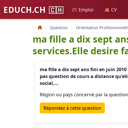
EDUCH.CH
🇨🇭
Emploi
CV
Question
Orientation Professionnell
Accueil
ma fille a dix sept a
services.Elle desire f
ma fille a dix sept ans fini en juin 201
pas question de cours a distance qu'elle
social,...
Région ou pays concerné par la questio
Répondez à cette question