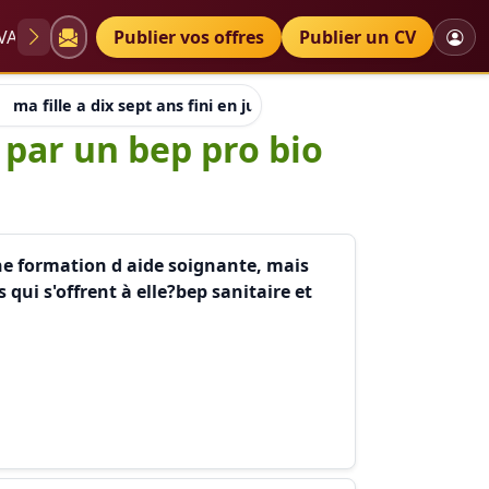
VAE
Diplômes
Publier vos offres
Petites annonces
Publier un CV
ma fille a dix sept ans fini en juin 2010 ses etudes par un bep 
s par un bep pro bio
 une formation d aide soignante, mais
 qui s'offrent à elle?bep sanitaire et