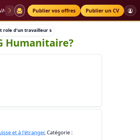
VAE
Diplômes
Publier vos offres
Petites annonces
Publier un CV
t role d'un travailleur social dans une ONG Humanitaire?
NG Humanitaire?
isse et à l'étranger
, Catégorie :