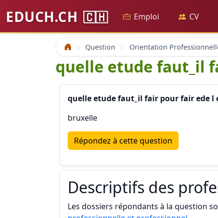
EDUCH.CH
🇨🇭
Emploi
CV
Question
Orientation Professionnell
Accueil
quelle etude faut_il 
quelle etude faut_il fair pour fair ede
bruxelle
Répondez à cette question
Descriptifs des prof
Les dossiers répondants à la question son