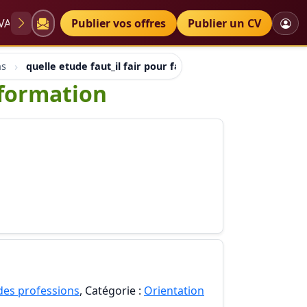
VAE
Diplômes
Publier vos offres
Petites annonces
Publier un CV
ns
quelle etude faut_il fair pour fair ede l economie,format
,formation
 des professions
, Catégorie :
Orientation