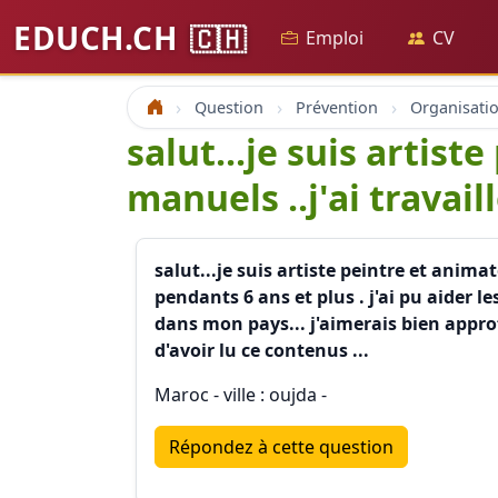
EDUCH.CH
🇨🇭
Emploi
CV
Question
Prévention
Accueil
salut...je suis artis
manuels ..j'ai travaill
salut...je suis artiste peintre et anima
pendants 6 ans et plus . j'ai pu aider l
dans mon pays... j'aimerais bien appro
d'avoir lu ce contenus ...
Maroc - ville : oujda -
Répondez à cette question