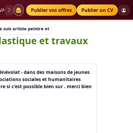
VAE
Diplômes
Publier vos offres
Petites annonces
Publier un CV
.je suis artiste peintre et animateur d'art plastique et travaux ma
plastique et travaux
- bénévolat - dans des maisons de jeunes
ssociations sociales et humanitaires
si c'est possible bien sur . merci bien