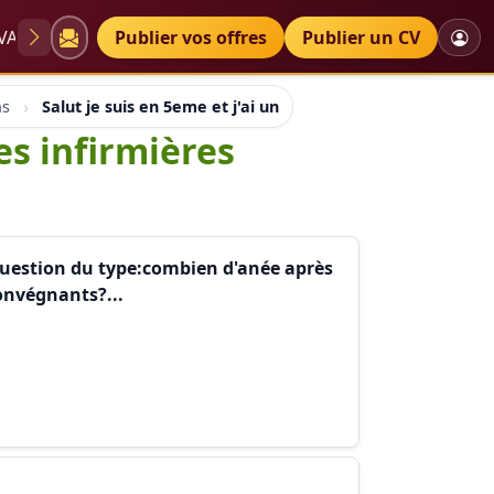
VAE
Diplômes
Publier vos offres
Petites annonces
Publier un CV
ns
Salut je suis en 5eme et j'ai un devoir a faire sur les inf
les infirmières
s question du type:combien d'anée après
convégnants?...