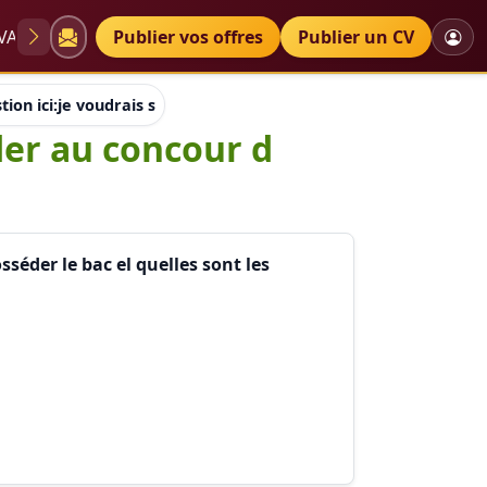
VAE
Diplômes
Publier vos offres
Petites annonces
Publier un CV
tion ici:je voudrais savoir si pour accéder au concour d éducatr
éder au concour d
sséder le bac el quelles sont les