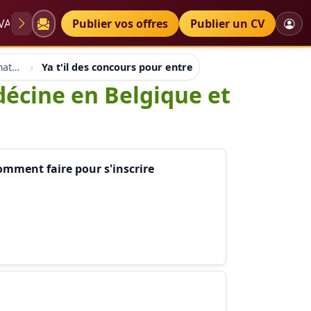
VAE
Diplômes
Publier vos offres
Petites annonces
Publier un CV
Belgique social santé formation orientation
Ya t'il des concours pour entrer en faculté de médécin
décine en Belgique et
comment faire pour s'inscrire