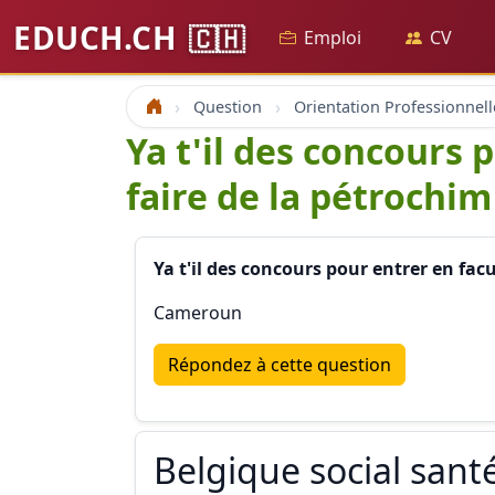
EDUCH.CH
🇨🇭
Emploi
CV
Question
Orientation Professionnell
Accueil
Ya t'il des concours
faire de la pétrochim
Ya t'il des concours pour entrer en fac
Cameroun
Répondez à cette question
Belgique social sant