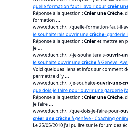
quelle formation faut il avoir pour
creèr un
Réponse à la question :
Créer une Crèche
, 
formation
...
www.educh.ch/.../quelle-formation-faut-il-a
je souhaiterais ouvrir une
crèche
- garderie
Réponse à la question :
Créer
et mettre en p
je
...
www.educh.ch/.../-je-souhaiterais-
ouvrir-un
Je souhaite ouvrir une
crèche
à Genève. Ave
Voici quelques liens et infos sur comment 
permettre d 'y
...
www.educh.ch/.../je-souhaite-
ouvrir-une-cr
que dois-je faire pour ouvrir une garderie j
Réponse à la question :
Créer une Crèche
, 
je faire
...
www.educh.ch/.../que-dois-je-faire-pour-
ouv
créer une crèche
à genève - Coaching onli
Le 25/05/2010 J'ai pu lire sur le forum des 