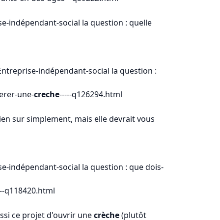
se-indépendant-social la question : quelle
Entreprise-indépendant-social la question :
gerer-une-
creche
-----q126294.html
ien sur simplement, mais elle devrait vous
se-indépendant-social la question : que dois-
---q118420.html
aussi ce projet d'ouvrir une
crèche
(plutôt