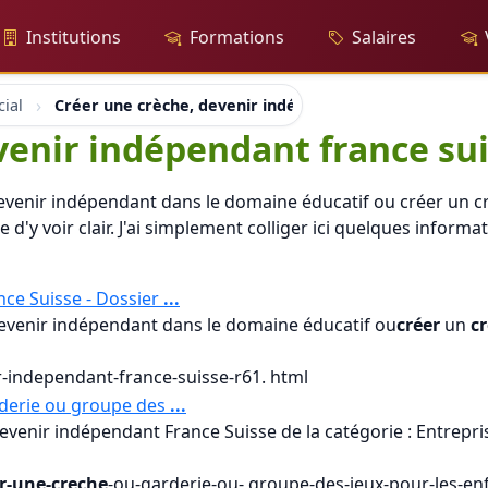
Institutions
Formations
Salaires
ial
Créer une crèche, devenir indépendant france suisse
venir indépendant france su
evenir indépendant dans le domaine éducatif ou créer un cr
 d'y voir clair. J'ai simplement colliger ici quelques inform
nce Suisse - Dossier
...
devenir indépendant dans le domaine éducatif ou
créer
un
c
r-independant-france-suisse-r61. html
derie ou groupe des
...
devenir indépendant France Suisse de la catégorie : Entrepri
r-une-creche
-ou-garderie-ou- groupe-des-jeux-pour-les-en