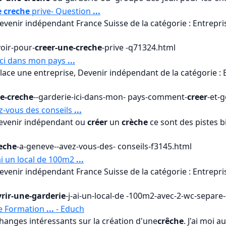
e creche
prive- Question
...
devenir indépendant France Suisse de la catégorie : Entrepri
voir-pour-
creer-une-creche
-prive -q71324.html
 ici dans mon pays
...
lace une entreprise, Devenir indépendant de la catégorie : 
e-creche
--garderie-ici-dans-mon- pays-comment-
creer
-et-
z-vous des conseils
...
devenir indépendant ou
créer
un
crèche
ce sont des pistes b
eche
-a-geneve--avez-vous-des- conseils-f3145.html
'ai un local de 100m2
...
devenir indépendant France Suisse de la catégorie : Entrepri
rir-une-garderie
-j-ai-un-local-de -100m2-avec-2-wc-separe
ne Formation
...
- Educh
échanges intéressants sur la création d'une
crêche
. J'ai moi 