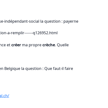
ise-indépendant-social la question : payerne
ion-a-remplir-------q126952.html
ance et
créer
ma propre
crèche
. Quelle
n Belgique la question : Que faut-il faire
l.ch/