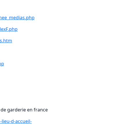
thee_medias.php
dexF.php
s.htm
hp
n de garderie en france
lieu-d-accueil-