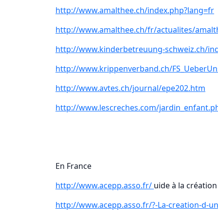
http://www.amalthee.ch/index.php?lang=fr
http://www.amalthee.ch/fr/actualites/amal
http://www.kinderbetreuung-schweiz.ch/in
http://www.krippenverband.ch/FS_UeberUn
http://www.avtes.ch/journal/epe202.htm
http://www.lescreches.com/jardin_enfant.p
En France
http://www.acepp.asso.fr/
uide à la créatio
http://www.acepp.asso.fr/?-La-creation-d-un-