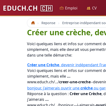
EDUCH.CH
🇨🇭
Emploi
CV
Reponse
Entreprise-indépendant-soc
Accueil
Créer une crèche, de
Voici quelques liens et infos sur comment d
simplement, mais elle devrait vous permettre
dans une telle démarche:
Créer une Crèche
, devenir indépendant Fra
Voici quelques liens et infos sur comment 
simplement, mais elle
...
www.educh.ch/.../
creer-une-creche
--deveni
bonjour. j'aimerais ouvrir une
créche
ou gar
Réponse à la question :
Créer une Crèche
, 
j'aimerais
...
www.educh.ch/.../bonjour---j-aimerais-
ouvri