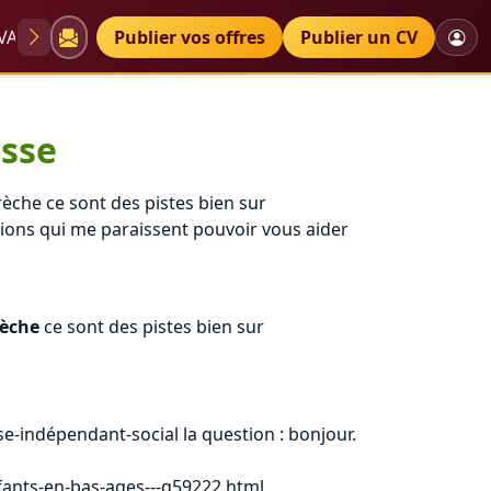
VAE
Diplômes
Publier vos offres
Petites annonces
Publier un CV
isse
èche ce sont des pistes bien sur
ations qui me paraissent pouvoir vous aider
rèche
ce sont des pistes bien sur
se-indépendant-social la question : bonjour.
fants-en-bas-ages---q59222.html