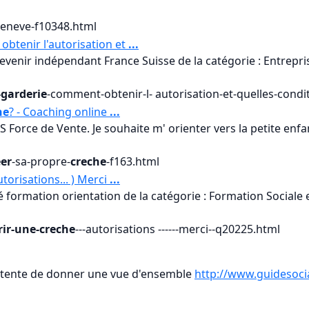
geneve-f10348.html
btenir l'autorisation et
...
devenir indépendant France Suisse de la catégorie : Entrepr
-garderie
-comment-obtenir-l- autorisation-et-quelles-condit
he
? - Coaching online
...
 BTS Force de Vente. Je souhaite m' orienter vers la petite enf
eer
-sa-propre-
creche
-f163.html
autorisations... ) Merci
...
 formation orientation de la catégorie : Formation Sociale e
rir-une-creche
---autorisations ------merci--q20225.html
 tente de donner une vue d'ensemble
http://www.guidesocia