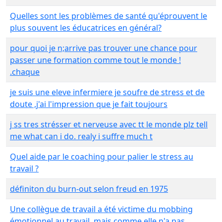
Quelles sont les problèmes de santé qu'éprouvent le
plus souvent les éducatrices en général?
pour quoi je n;arrive pas trouver une chance pour
passer une formation comme tout le monde !
.chaque
je suis une eleve infermiere je soufre de stress et de
doute ,j'ai l'impression que je fait toujours
j ss tres strésser et nerveuse avec tt le monde plz tell
me what can i do. realy i suffre much t
Quel aide par le coaching pour palier le stress au
travail ?
définiton du burn-out selon freud en 1975
Une collègue de travail a été victime du mobbing
émotionnel au travail, mais comme elle n'a pas