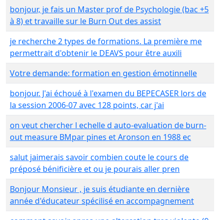
bonjour, je fais un Master prof de Psychologie (bac +5
à 8) et travaille sur le Burn Out des assist
je recherche 2 types de formations. La première me
permettrait d'obtenir le DEAVS pour être auxili
Votre demande: formation en gestion émotinnelle
bonjour. J'ai échoué à l'examen du BEPECASER lors de
la session 2006-07 avec 128 points, car j'ai
on veut chercher l echelle d auto-evaluation de burn-
out measure BMpar pines et Aronson en 1988 ec
salut jaimerais savoir combien coute le cours de
préposé bénificière et ou je pourais aller pren
Bonjour Monsieur , je suis étudiante en dernière
année d'éducateur spécilisé en accompagnement