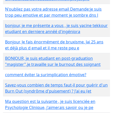
N'oubliez pas votre adresse email Demande:je suis
trop peu emotive et par moment je sombre dns l
bonjour, je me présente a vous , je suis yacine tekkour
etudiant en derniere annéé d'ingéniora
Bonjour, Je fais énormément de bruxisme. Jai 25 ans
et déjà plus d email et il me reste peu e
BONJOUR, je suis etudiant en post-graduation
"magister",je travaille sur le burnout des soignant
comment éviter la surimplication émotive?
Savez-vous combien de temps faut-il pour guérir d'un
Burn Out (syndrôme d'puisement) ? J'ai eu (et
Ma question est la suivante , je suis licenciée en
Psychologie Clinique, j'aimerais savoir ou je pe