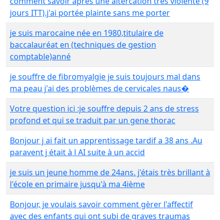
comment savoir apres une altercation tres violente (9
jours ITT).j'ai portée plainte sans me porter
je suis marocaine née en 1980,titulaire de
baccalauréat en (techniques de gestion
comptable)anné
je souffre de fibromyalgie je suis toujours mal dans
ma peau j'ai des problèmes de cervicales naus�
Votre question ici :je souffre depuis 2 ans de stress
profond et qui se traduit par un gene thorac
Bonjour j ai fait un apprentissage tardif a 38 ans .Au
paravent j était à l AI suite à un accid
je suis un jeune homme de 24ans. j'étais très brillant à
l'école en primaire jusqu'à ma 4ième
Bonjour, je voulais savoir comment gèrer l'affectif
avec des enfants qui ont subi de graves traumas