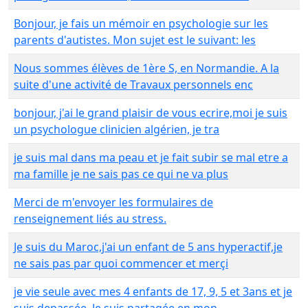
Bonjour, je fais un mémoir en psychologie sur les
parents d'autistes. Mon sujet est le suivant: les
Nous sommes élèves de 1ère S, en Normandie. A la
suite d'une activité de Travaux personnels enc
bonjour, j'ai le grand plaisir de vous ecrire,moi je suis
un psychologue clinicien algérien, je tra
je suis mal dans ma peau et je fait subir se mal etre a
ma famille je ne sais pas ce qui ne va plus
Merci de m'envoyer les formulaires de
renseignement liés au stress.
Je suis du Maroc,j'ai un enfant de 5 ans hyperactif,je
ne sais pas par quoi commencer et merçi
je vie seule avec mes 4 enfants de 17, 9, 5 et 3ans et je