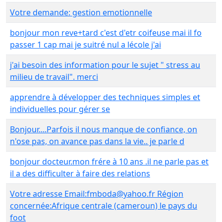
Votre demande: gestion emotionnelle
bonjour mon reve+tard c'est d'etr coifeuse mai il fo
passer 1 cap mai je suitré nul a lécole j'ai
j'ai besoin des information pour le sujet " stress au
milieu de travail". merci
apprendre à développer des techniques simples et
individuelles pour gérer se
Bonjour....Parfois il nous manque de confiance, on
n'ose pas, on avance pas dans la vie.. je parle d
bonjour docteur.mon frére à 10 ans .il ne parle pas et
il a des difficulter à faire des relations
Votre adresse Email:fmboda@yahoo.fr Région
concernée:Afrique centrale (cameroun) le pays du
foot