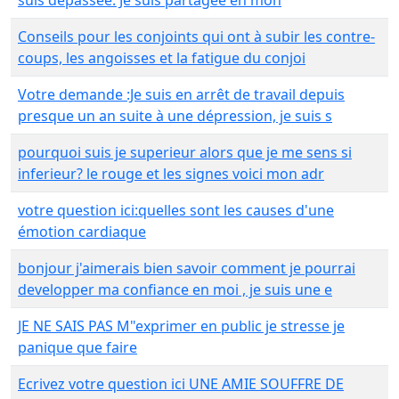
suis depassée. Je suis partagée en mon
Conseils pour les conjoints qui ont à subir les contre-
coups, les angoisses et la fatigue du conjoi
Votre demande :Je suis en arrêt de travail depuis
presque un an suite à une dépression, je suis s
pourquoi suis je superieur alors que je me sens si
inferieur? le rouge et les signes voici mon adr
votre question ici:quelles sont les causes d'une
émotion cardiaque
bonjour j'aimerais bien savoir comment je pourrai
developper ma confiance en moi , je suis une e
JE NE SAIS PAS M"exprimer en public je stresse je
panique que faire
Ecrivez votre question ici UNE AMIE SOUFFRE DE