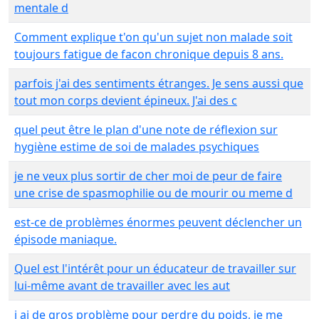
mentale d
Comment explique t'on qu'un sujet non malade soit
toujours fatigue de facon chronique depuis 8 ans.
parfois j'ai des sentiments étranges. Je sens aussi que
tout mon corps devient épineux. J'ai des c
quel peut être le plan d'une note de réflexion sur
hygiène estime de soi de malades psychiques
je ne veux plus sortir de cher moi de peur de faire
une crise de spasmophilie ou de mourir ou meme d
est-ce de problèmes énormes peuvent déclencher un
épisode maniaque.
Quel est l'intérêt pour un éducateur de travailler sur
lui-même avant de travailler avec les aut
j ai de gros problème pour perdre du poids, je me