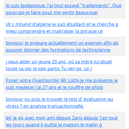
Je suis épileptique. J'ai tout essayé "traitements". Que
pourrais-je faire pour me sentir beaucoup
slt c mhand d'algerie je suis étudiant et je cherche à
mieu comprendre et maitraiser la pnl que ce
bonjour, je prepare actuellement un examen afin de
pouvoir donner des formations de technicienne
j veux aider un jeune 20 ans, où sa mère lui disait
toute sa vie: je vais partir. Tu verras, un j
Poser votre Question:bjr Mr Lûthi,je me présente je
suis medecin j'ai 27 ans et je souffre de phob
bonjour ou puis je trouver le test d' évaluation au
stress ? en analyse transactionnelle.
bjr je vis avec mon ami depuis 2ans depuis 1an tout
les jours quand il quitte la maison le matin g