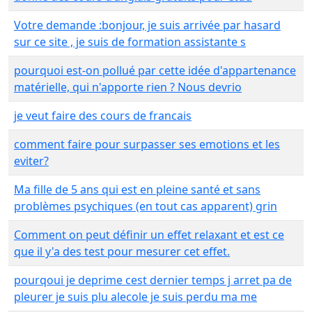
Votre demande :bonjour, je suis arrivée par hasard
sur ce site , je suis de formation assistante s
pourquoi est-on pollué par cette idée d'appartenance
matérielle, qui n'apporte rien ? Nous devrio
je veut faire des cours de francais
comment faire pour surpasser ses emotions et les
eviter?
Ma fille de 5 ans qui est en pleine santé et sans
problèmes psychiques (en tout cas apparent) grin
Comment on peut définir un effet relaxant et est ce
que il y'a des test pour mesurer cet effet.
pourqoui je deprime cest dernier temps j arret pa de
pleurer je suis plu alecole je suis perdu ma me