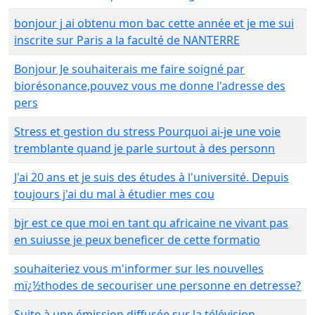
bonjour j ai obtenu mon bac cette année et je me sui
inscrite sur Paris a la faculté de NANTERRE
Bonjour Je souhaiterais me faire soigné par
biorésonance,pouvez vous me donne l'adresse des
pers
Stress et gestion du stress Pourquoi ai-je une voie
tremblante quand je parle surtout à des personn
J'ai 20 ans et je suis des études à l'université. Depuis
toujours j'ai du mal à étudier mes cou
bjr est ce que moi en tant qu africaine ne vivant pas
en suiusse je peux beneficer de cette formatio
souhaiteriez vous m'informer sur les nouvelles
mï¿½thodes de secouriser une personne en detresse?
Suite à une émission diffusée sur la télévision