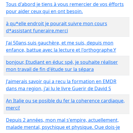
Tous d'abord je tiens à vous remercier de vos éfforts
pour aider ceux qui en ont besoin.
à qu*elle endroit je pourait suivre mon cours
d*assistant funeraire.merci
J'ai 50ans,suis gauchère, et me suis, depuis mon
enfance, battue avec la lecture et l'orthographe.Y
bonjour, Etudiant en éduc spé, je souhaite réaliser
mon travail de fin d'étude sur la sépara
J'aimerais savoir qui a recu la formation en EMDR
dans ma region, j'ai lu le livre Guerir de David S
An Italie ou se posible du fer la coherence cardiaque,
merci!
Depuis 2 années, mon mal s'empire, actuellement,
malade mental, psychique et physique. Que dois-je