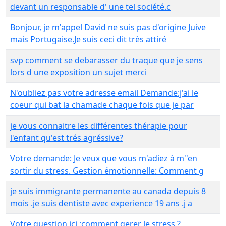
devant un responsable d' une tel société.c
Bonjour, je m'appel David ne suis pas d'origine Juive
mais Portugaise.Je suis ceci dit très attiré
svp comment se debarasser du traque que je sens
lors d une exposition un sujet merci
N'oubliez pas votre adresse email Demande:j'ai le
coeur qui bat la chamade chaque fois que je par
je vous connaitre les différentes thérapie pour
l'enfant qu'est trés agréssive?
Votre demande: Je veux que vous m'adiez à m''en
sortir du stress. Gestion émotionnelle: Comment g
je suis immigrante permanente au canada depuis 8
mois .je suis dentiste avec experience 19 ans .j a
Votre question ici :comment gerer le stress ?