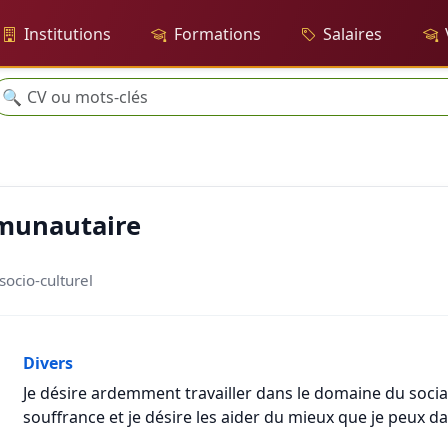
Institutions
Formations
Salaires
echerche
🔍
munautaire
socio-culturel
Divers
Je désire ardemment travailler dans le domaine du social
souffrance et je désire les aider du mieux que je peux d