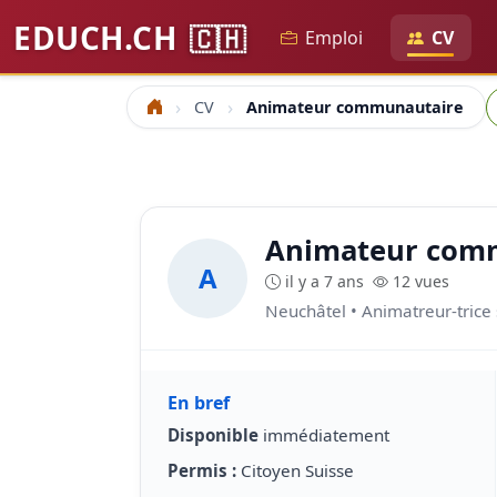
EDUCH.CH
🇨🇭
Emploi
CV
R
CV
Animateur communautaire
Accueil
Animateur com
A
il y a 7 ans
12 vues
Neuchâtel • Animatreur-trice 
En bref
Disponible
immédiatement
Permis :
Citoyen Suisse