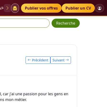
VAE
Diplômes
Publier vos offres
Petites annonces
Publier un CV
Recherche
Précédent
Suivant
, car j'ai une passion pour les gens en
ans mon métier.