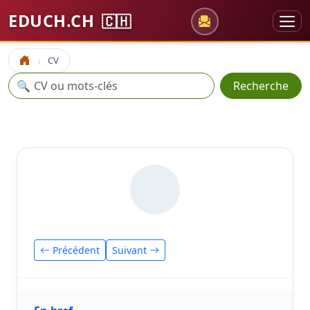
EDUCH.CH
🇨🇭
CV
Accueil
Recherche
🔍
Recherche
Précédent
Suivant