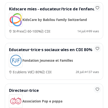
Kidscare mies - educateur/trice de l'enfance
KidsCare by Babilou Family Switzerland
St-Prex
60-100%
CDI
14 juil.
99 vues
Educateur·trice·s sociaux·ales en CDI 80%
Fondation Jeunesse et Familles
Ecublens Vd
80%
CDI
28 juil.
137 vues
Directeur-trice
Association Pop e poppa