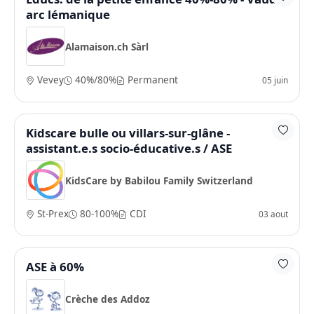
arc lémanique
Alamaison.ch Sàrl
Vevey
40%/80%
Permanent
05 juin
Kidscare bulle ou villars-sur-glâne -
assistant.e.s socio-éducative.s / ASE
KidsCare by Babilou Family Switzerland
St-Prex
80-100%
CDI
03 aout
ASE à 60%
Crèche des Addoz