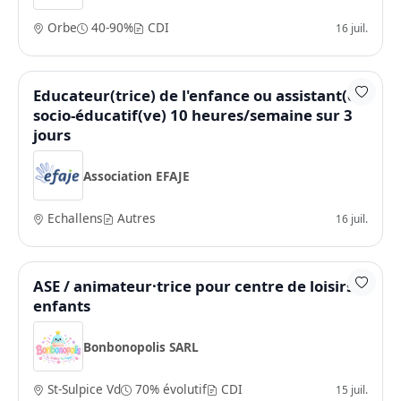
Orbe
40-90%
CDI
16 juil.
Educateur(trice) de l'enfance ou assistant(e)
socio-éducatif(ve) 10 heures/semaine sur 3
jours
Association EFAJE
Echallens
Autres
16 juil.
ASE / animateur·trice pour centre de loisirs
enfants
Bonbonopolis SARL
St-Sulpice Vd
70% évolutif
CDI
15 juil.