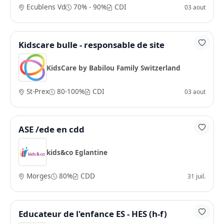
Ecublens Vd
70% - 90%
CDI
03 aout
Kidscare bulle - responsable de site
KidsCare by Babilou Family Switzerland
St-Prex
80-100%
CDI
03 aout
ASE /ede en cdd
kids&co Eglantine
Morges
80%
CDD
31 juil.
Educateur de l'enfance ES - HES (h-f)