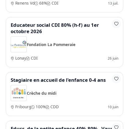
Renens Vd
68%
CDI
13 juil.
Educateur social CDI 80% (h-f) au 1er
octobre 2026
Fondation La Pommeraie
Lonay
CDI
26 juin
Stagiaire en accueil de l'enfance 0-4 ans
Crèche du midi
Fribourg
100%
CDD
10 juin
Educs. de la petite enfance 40%-80% - Vaud /