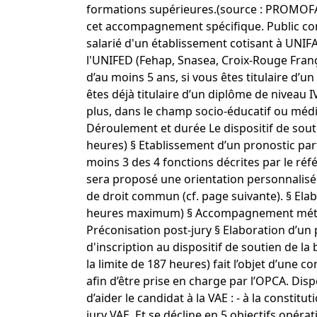
formations supérieures.(source : PROMOFAF
cet accompagnement spécifique. Public concer
salarié d'un établissement cotisant à UNI
l'UNIFED (Fehap, Snasea, Croix-Rouge Françai
d’au moins 5 ans, si vous êtes titulaire d’u
êtes déjà titulaire d’un diplôme de niveau 
plus, dans le champ socio-éducatif ou médi
Déroulement et durée Le dispositif de souti
heures) § Etablissement d’un pronostic par
moins 3 des 4 fonctions décrites par le référ
sera proposé une orientation personnalisée 
de droit commun (cf. page suivante). § Ela
heures maximum) § Accompagnement méthod
Préconisation post-jury § Elaboration d’un
d'inscription au dispositif de soutien de l
la limite de 187 heures) fait l’objet d’une
afin d’être prise en charge par l’OPCA. D
d’aider le candidat à la VAE : - à la constitu
jury VAE. Et se décline en 5 objectifs opéra