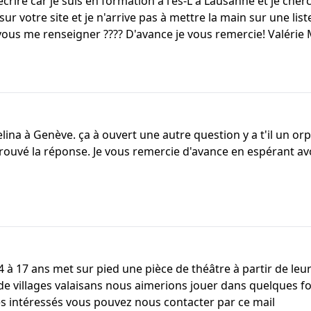
rire car je suis en formation à l'és-L à Lausanne et je ch
 votre site et je n'arrive pas à mettre la main sur une list
us me renseigner ???? D'avance je vous remercie! Valérie 
helina à Genève. ça à ouvert une autre question y a t'il un 
rouvé la réponse. Je vous remercie d'avance en espérant avo
 à 17 ans met sur pied une pièce de théâtre à partir de leu
 de villages valaisans nous aimerions jouer dans quelques f
tes intéressés vous pouvez nous contacter par ce mail