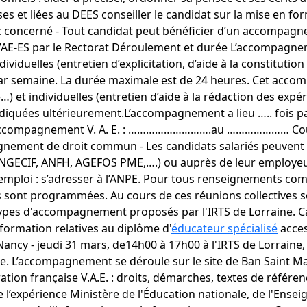
s et liées au DEES conseiller le candidat sur la mise en fo
lic concerné - Tout candidat peut bénéficier d’un accompag
la VAE-ES par le Rectorat Déroulement et durée L’accompagnem
dividuelles (entretien d’explicitation, d’aide à la constitutio
ar semaine. La durée maximale est de 24 heures. Cet acco
le…) et individuelles (entretien d’aide à la rédaction des exp
iquées ultérieurement.L’accompagnement a lieu ….. fois par
 de l’accompagnement V. A. E. : ……………………….au ………………… C
nement de droit commun - Les candidats salariés peuvent 
GECIF, ANFH, AGEFOS PME,….) ou auprès de leur employeur
’emploi : s’adresser à l’ANPE. Pour tous renseignements com
sont programmées. Au cours de ces réunions collectives seron
s types d'accompagnement proposés par l'IRTS de Lorraine. Ca
formation relatives au diplôme d'
éducateur spécialisé
acces
 Nancy - jeudi 31 mars, de14h00 à 17h00 à l'IRTS de Lorrain
he. L’accompagnement se déroule sur le site de Ban Saint Mart
ration française V.A.E. : droits, démarches, textes de référenc
e l’expérience Ministère de l'Éducation nationale, de l'Ens