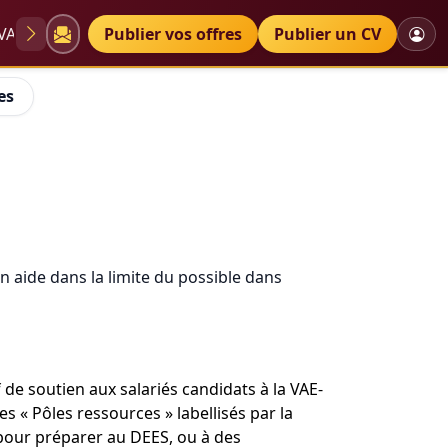
VAE
Diplômes
Publier vos offres
Petites annonces
Publier un CV
es
n aide dans la limite du possible dans
de soutien aux salariés candidats à la VAE-
s « Pôles ressources » labellisés par la
s pour préparer au DEES, ou à des