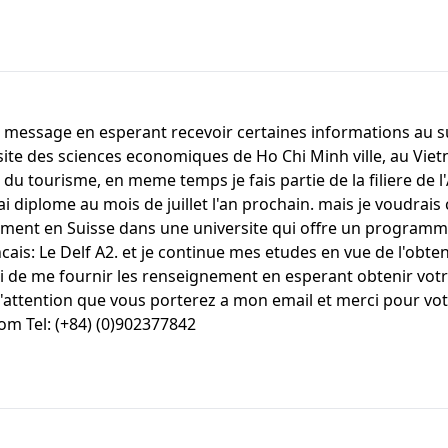
e message en esperant recevoir certaines informations au s
rsite des sciences economiques de Ho Chi Minh ville, au Vi
u tourisme, en meme temps je fais partie de la filiere de l'
rai diplome au mois de juillet l'an prochain. mais je voudra
ent en Suisse dans une universite qui offre un programme si
cais: Le Delf A2. et je continue mes etudes en vue de l'obte
rci de me fournir les renseignement en esperant obtenir vo
l'attention que vous porterez a mon email et merci pour vo
om Tel: (+84) (0)902377842