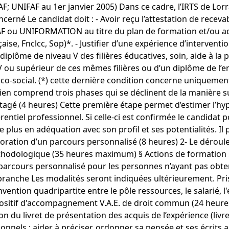
; UNIFAF au 1er janvier 2005) Dans ce cadre, l’IRTS de Lo
né Le candidat doit : - Avoir reçu l’attestation de recevabil
FAF ou UNIFORMATION au titre du plan de formation et/ou ad
se, Fnclcc, Sop)*. - Justifier d’une expérience d’interventio
n diplôme de niveau V des filières éducatives, soin, aide à la
IV ou supérieur de ces mêmes filières ou d’un diplôme de l’e
co-social. (*) cette dernière condition concerne uniquemen
en comprend trois phases qui se déclinent de la manière sui
tagé (4 heures) Cette première étape permet d’estimer l’hy
entiel professionnel. Si celle-ci est confirmée le candidat po
plus en adéquation avec son profil et ses potentialités. Il
boration d’un parcours personnalisé (8 heures) 2- Le dérou
ologique (35 heures maximum) § Actions de formation § M
 parcours personnalisé pour les personnes n’ayant pas obten
a branche Les modalités seront indiquées ultérieurement. Pri
 convention quadripartite entre le pôle ressources, le salar
ispositif d'accompagnement V.A.E. de droit commun (24 heur
tion du livret de présentation des acquis de l’expérience (livre
tionnels : aider à préciser, ordonner sa pensée et ses écrits