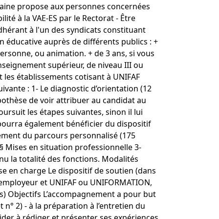
rraine propose aux personnes concernées
ité à la VAE-ES par le Rectorat - Être
hérant à l'un des syndicats constituant
n éducative auprès de différents publics : +
 personne, ou animation. + de 3 ans, si vous
nseignement supérieur, de niveau III ou
t les établissements cotisant à UNIFAF
vante : 1- Le diagnostic d’orientation (12
pothèse de voir attribuer au candidat au
ursuit les étapes suivantes, sinon il lui
 pourra également bénéficier du dispositif
lement du parcours personnalisé (175
ises en situation professionnelle 3-
u la totalité des fonctions. Modalités
se en charge Le dispositif de soutien (dans
ié, l'employeur et UNIFAF ou UNIFORMATION,
es) Objectifs L’accompagnement a pour but
t n° 2) - à la préparation à l’entretien du
 aider à rédiger et présenter ses expériences