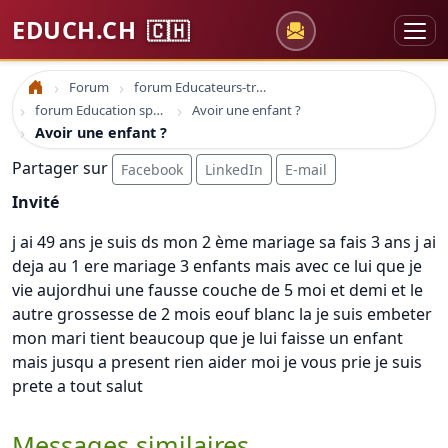
EDUCH.CH
🇨🇭
Forum
forum Educateurs-trices sociaux
Accueil
forum Education spécialisée formation
Avoir une enfant ?
Avoir une enfant ?
Partager sur
Facebook
LinkedIn
E-mail
Invité
j ai 49 ans je suis ds mon 2 ème mariage sa fais 3 ans j ai
deja au 1 ere mariage 3 enfants mais avec ce lui que je
vie aujordhui une fausse couche de 5 moi et demi et le
autre grossesse de 2 mois eouf blanc la je suis embeter
mon mari tient beaucoup que je lui faisse un enfant
mais jusqu a present rien aider moi je vous prie je suis
prete a tout salut
Messages similaires