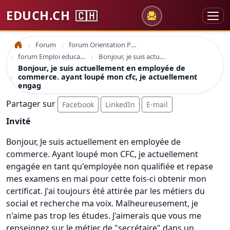
EDUCH.CH
🇨🇭
Forum
forum Orientation Professionnelle
Accueil
forum Emploi education
Bonjour, je suis actuellement en employée de commerce. ayant loupé mon cfc, je actuellement engag
Bonjour, je suis actuellement en employée de
commerce. ayant loupé mon cfc, je actuellement
engag
Partager sur
Facebook
LinkedIn
E-mail
Invité
Bonjour, Je suis actuellement en employée de
commerce. Ayant loupé mon CFC, je actuellement
engagée en tant qu'employée non qualifiée et repase
mes examens en mai pour cette fois-ci obtenir mon
certificat. J'ai toujours été attirée par les métiers du
social et recherche ma voix. Malheureusement, je
n'aime pas trop les études. J'aimerais que vous me
renseignez sur le métier de "secrétaire" dans un