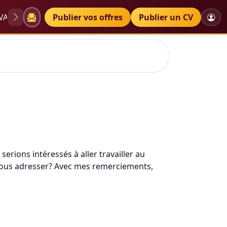
VAE
Diplômes
Publier vos offres
Petites annonces
Publier un CV
nt
erions intéressés à aller travailler au
nous adresser? Avec mes remerciements,