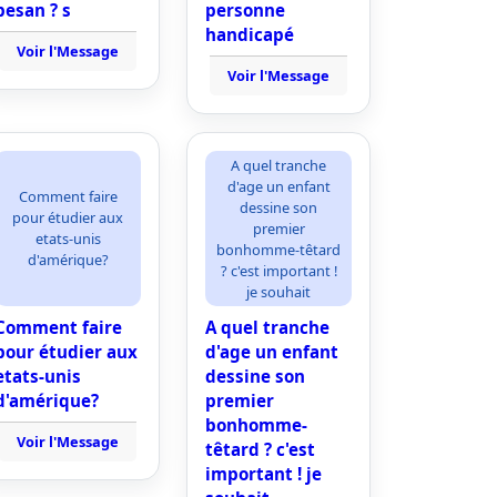
besan ? s
personne
handicapé
Voir l'Message
Voir l'Message
A quel tranche
d'age un enfant
Comment faire
dessine son
pour étudier aux
premier
etats-unis
bonhomme-têtard
d'amérique?
? c'est important !
je souhait
Comment faire
A quel tranche
pour étudier aux
d'age un enfant
etats-unis
dessine son
d'amérique?
premier
bonhomme-
Voir l'Message
têtard ? c'est
important ! je