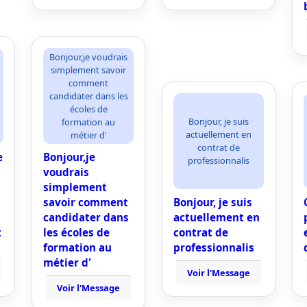
Bonjour,je voudrais
simplement savoir
comment
candidater dans les
écoles de
Bonjour, je suis
formation au
actuellement en
métier d'
contrat de
e
Bonjour,je
professionnalis
voudrais
simplement
savoir comment
Bonjour, je suis
candidater dans
actuellement en
t
les écoles de
contrat de
formation au
professionnalis
métier d'
Voir l'Message
Voir l'Message