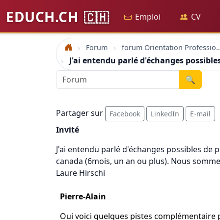
EDUCH.CH
🇨🇭
Emploi
CV
Forum
forum Orientation Profes
Accueil
J'ai entendu parlé d'échanges possible
🔍
Partager sur
Facebook
LinkedIn
E-mail
Invité
J'ai entendu parlé d'échanges possibles de pl
canada (6mois, un an ou plus). Nous somme
Laure Hirschi
Pierre-Alain
Oui voici quelques pistes complémentaire 