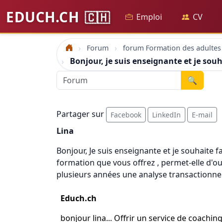
EDUCH.CH
🇨🇭
Emploi
CV
Forum
forum Formation des adultes
Accueil
Bonjour, je suis enseignante et je souh
🔍
Partager sur
Facebook
LinkedIn
E-mail
Lina
Bonjour, Je suis enseignante et je souhaite f
formation que vous offrez , permet-elle d'ou
plusieurs années une analyse transactionnelle
Educh.ch
bonjour lina... Offrir un service de coachin