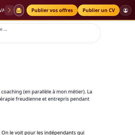
VAE
Diplômes
Publier vos offres
Petites annonces
Publier un CV
Bonjour, je suis enseignante et je souhaite faire une formation en ligne visant à travailler en th
h
u coaching (en parallèle à mon métier). La
thérapie freudienne et entrepris pendant
. On le voit pour les indépendants qui