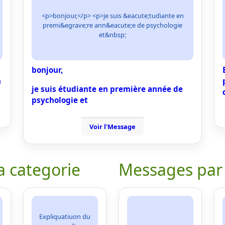
<p>bonjour,</p> <p>je suis &eacute;tudiante en
premi&egrave;re ann&eacute;e de psychologie
et&nbsp;
bonjour,
n
je suis étudiante en première année de
psychologie et
Voir l'Message
a categorie
Messages par
Expliquatiuon du