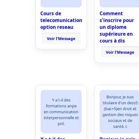
Cours de
Comment
telecomunication
s'inscrire pour
option reseau
un diplome
supérieure en
Voir l'Message
cours à dis
Voir l'Message
Bonjour, je suis
Y a t-il des
titulaire d'un dess5
formations anpe
(bac+5)en droit et
en communication
gestion des risques
interpersonnelle et
sociaux et de
pnl.
santé. c