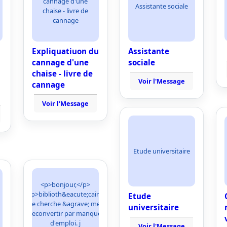
cannage d'une
Assistante sociale
chaise - livre de
cannage
Expliquatiuon du
Assistante
cannage d'une
sociale
chaise - livre de
Voir l'Message
cannage
Voir l'Message
Etude universitaire
<p>bonjour,</p>
<p>biblioth&eacute;caire,
Etude
je cherche &agrave; me
universitaire
reconvertir par manque
d'emploi. j
Voir l'Message