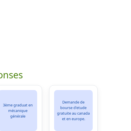
onses
Demande de
3ème graduat en
bourse d'etude
mécanique
gratuite au canada
générale
et en europe.