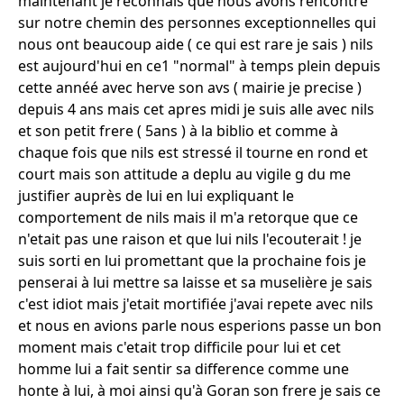
maintenant je reconnais que nous avons rencontre
sur notre chemin des personnes exceptionnelles qui
nous ont beaucoup aide ( ce qui est rare je sais ) nils
est aujourd'hui en ce1 "normal" à temps plein depuis
cette annéé avec herve son avs ( mairie je precise )
depuis 4 ans mais cet apres midi je suis alle avec nils
et son petit frere ( 5ans ) à la biblio et comme à
chaque fois que nils est stressé il tourne en rond et
court mais son attitude a deplu au vigile g du me
justifier auprès de lui en lui expliquant le
comportement de nils mais il m'a retorque que ce
n'etait pas une raison et que lui nils l'ecouterait ! je
suis sorti en lui promettant que la prochaine fois je
penserai à lui mettre sa laisse et sa muselière je sais
c'est idiot mais j'etait mortifiée j'avai repete avec nils
et nous en avions parle nous esperions passe un bon
moment mais c'etait trop difficile pour lui et cet
homme lui a fait sentir sa difference comme une
honte à lui, à moi ainsi qu'à Goran son frere je sais ce