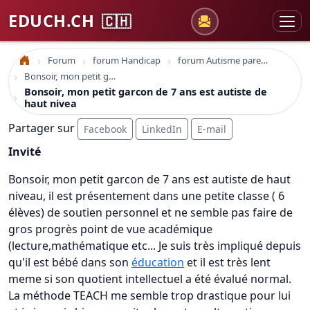
EDUCH.CH
🇨🇭
Forum
forum Handicap
forum Autisme parents enfants
Accueil
Bonsoir, mon petit garcon de 7 ans est autiste de haut nivea
Bonsoir, mon petit garcon de 7 ans est autiste de
haut nivea
Partager sur
Facebook
LinkedIn
E-mail
Invité
Bonsoir, mon petit garcon de 7 ans est autiste de haut
niveau, il est présentement dans une petite classe ( 6
élèves) de soutien personnel et ne semble pas faire de
gros progrès point de vue académique
(lecture,mathématique etc... Je suis très impliqué depuis
qu'il est bébé dans son
éducation
et il est très lent
meme si son quotient intellectuel a été évalué normal.
La méthode TEACH me semble trop drastique pour lui