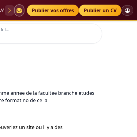
VAE
Diplômes
Publier vos offres
Petites annonces
Publier un CV
bonsoir je suis une jeune fille marocaine agee de 24 ans j'ai titulaire d'un baccalereat lettraire
 2 emme annee de la facultee branche etudes
re formatino de ce la
veriez un site ou il y a des