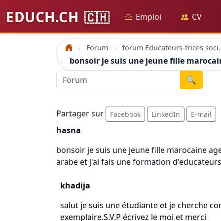
EDUCH.CH
🇨🇭
Emploi
CV
Forum
forum Educateu
Accueil
bonsoir je suis une jeune fille marocain
🔍
Partager sur
Facebook
LinkedIn
E-mail
hasna
bonsoir je suis une jeune fille marocaine age
arabe et j'ai fais une formation d'educateur
khadija
salut je suis une étudiante et je cherche c
exemplaire.S.V.P écrivez le moi et merci