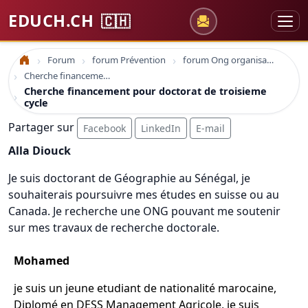
EDUCH.CH
🇨🇭
Forum
forum Prévention
forum Ong organisations
Accueil
Cherche financement pour doctorat de troisieme cycle
Cherche financement pour doctorat de troisieme
cycle
Partager sur
Facebook
LinkedIn
E-mail
Alla Diouck
Je suis doctorant de Géographie au Sénégal, je
souhaiterais poursuivre mes études en suisse ou au
Canada. Je recherche une ONG pouvant me soutenir
sur mes travaux de recherche doctorale.
Mohamed
je suis un jeune etudiant de nationalité marocaine,
Diplomé en DESS Management Agricole, je suis