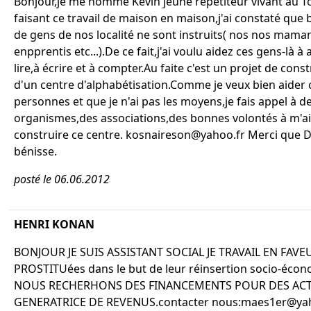
Bonjour,je me nomme Kévin jeune répétiteur vivant au T
faisant ce travail de maison en maison,j'ai constaté qu
de gens de nos localité ne sont instruits( nos nos maman
enpprentis etc...).De ce fait,j'ai voulu aidez ces gens-là 
lire,à écrire et à compter.Au faite c'est un projet de cons
d'un centre d'alphabétisation.Comme je veux bien aider 
personnes et que je n'ai pas les moyens,je fais appel à d
organismes,des associations,des bonnes volontés à m'ai
construire ce centre. kosnaireson@yahoo.fr Merci que 
bénisse.
posté le 06.06.2012
HENRI KONAN
BONJOUR JE SUIS ASSISTANT SOCIAL JE TRAVAIL EN FAVE
PROSTITUées dans le but de leur réinsertion socio-écon
NOUS RECHERHONS DES FINANCEMENTS POUR DES ACT
GENERATRICE DE REVENUS.contacter nous:maes1er@yah