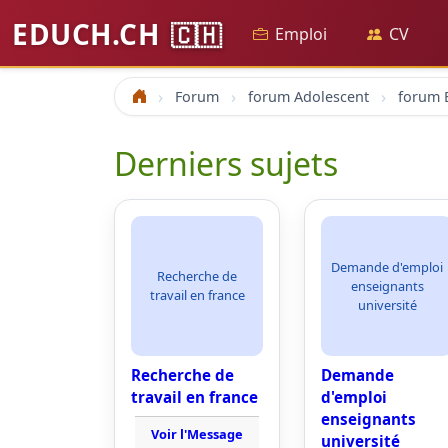
EDUCH.CH
🇨🇭
Emploi
CV
Forum
forum Adolescent
forum 
Accueil
Derniers sujets
Demande d'emploi
Recherche de
enseignants
travail en france
université
Recherche de
Demande
travail en france
d'emploi
enseignants
Voir l'Message
université