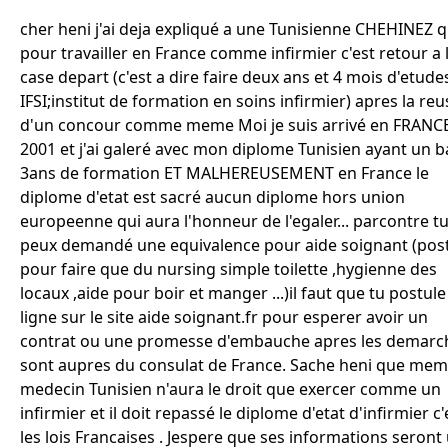
cher heni j'ai deja expliqué a une Tunisienne CHEHINEZ 
pour travailler en France comme infirmier c'est retour a 
case depart (c'est a dire faire deux ans et 4 mois d'etude
IFSI;institut de formation en soins infirmier) apres la reu
d'un concour comme meme Moi je suis arrivé en FRANC
2001 et j'ai galeré avec mon diplome Tunisien ayant un b
3ans de formation ET MALHEREUSEMENT en France le
diplome d'etat est sacré aucun diplome hors union
europeenne qui aura l'honneur de l'egaler... parcontre t
peux demandé une equivalence pour aide soignant (pos
pour faire que du nursing simple toilette ,hygienne des
locaux ,aide pour boir et manger ...)il faut que tu postule
ligne sur le site aide soignant.fr pour esperer avoir un
contrat ou une promesse d'embauche apres les demarc
sont aupres du consulat de France. Sache heni que me
medecin Tunisien n'aura le droit que exercer comme un
infirmier et il doit repassé le diplome d'etat d'infirmier c'
les lois Francaises . Jespere que ses informations seront 