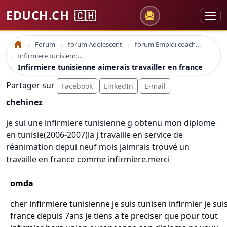
EDUCH.CH
🇨🇭
Forum
forum Adolescent
forum Emploi coaching cv
Accueil
Infirmiere tunisienne aimerais travailler en france
Infirmiere tunisienne aimerais travailler en france
Partager sur
Facebook
LinkedIn
E-mail
chehinez
je sui une infirmiere tunisienne g obtenu mon diplome
en tunisie(2006-2007)la j travaille en service de
réanimation depui neuf mois jaimrais trouvé un
travaille en france comme infirmiere.merci
omda
cher infirmiere tunisienne je suis tunisen infirmier je sui
france depuis 7ans je tiens a te preciser que pour tout