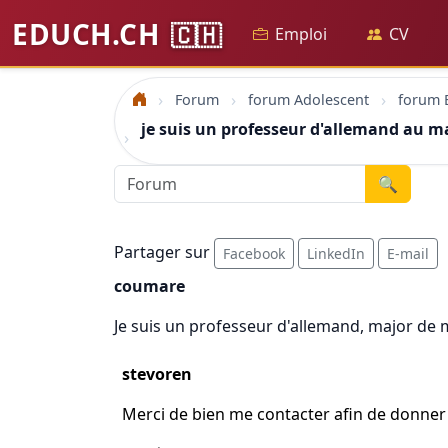
EDUCH.CH
🇨🇭
Emploi
CV
Forum
forum Adolescent
forum 
Accueil
je suis un professeur d'allemand au m
🔍
Partager sur
Facebook
LinkedIn
E-mail
coumare
Je suis un professeur d'allemand, major de 
stevoren
Merci de bien me contacter afin de donner