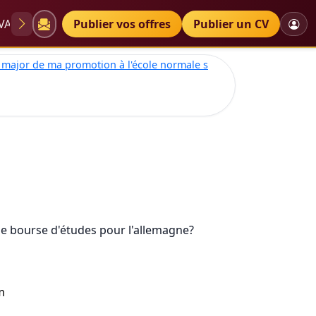
VAE
Diplômes
Publier vos offres
Petites annonces
Publier un CV
, major de ma promotion à l'école normale s
ne bourse d'études pour l'allemagne?
m