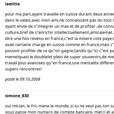
laetitia
pour ma part,ayant travaille en suisse durant deux annee
dans le valais,avec mon ami,ne connaissant pas du tout c
ayant envie de s"integrer un max et de profiter ,de conna
culture,bref de s"enrichir intellectuellement,amicalemet.
dire une fois revenu en france,c"est la misere cote paye
avait certaine charge en suisse comme en france,mais c"
pouvoir profiter de ce qu"on gagne,tandis qu"ici c"est pa
meme!quasi le double!et plein de super souvenirs,de m
travail plus avancees qu"en france,une mentalite differe
supers rencontres!
posté le 09.10.2008
simone_830
oui mirian, le fric mene le monde, si tu ne veut pas ton sal
vous passe mon numero de compte bancaire, merci et a