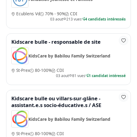
Ecublens Vd
70% - 90%
CDI
03 aout
213 vues
4 candidats intéressés
Kidscare bulle - responsable de site
KidsCare by Babilou Family Switzerland
St-Prex
80-100%
CDI
03 aout
81 vues
1 candidat intéressé
Kidscare bulle ou villars-sur-glâne -
assistant.e.s socio-éducative.s / ASE
KidsCare by Babilou Family Switzerland
St-Prex
80-100%
CDI