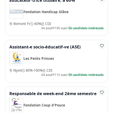
Educateur·trice titulaire, à 60%
Fondation Handicap Glâne
Romont Fr
60%
CDI
04 aout
195 vues
6 candidats intéressés
Assistant-e socio-éducatif-ve (ASE)
Les Petits Princes
Nyon
80%-100%
CDI
04 aout
115 vues
9 candidats intéressés
Responsable de week-end 2ème semestre
Fondation Coup d'Pouce