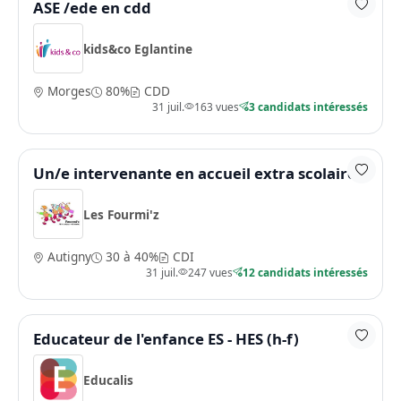
ASE /ede en cdd
kids&co Eglantine
Morges
80%
CDD
31 juil.
163 vues
3 candidats intéressés
Un/e intervenante en accueil extra scolaire
Les Fourmi'z
Autigny
30 à 40%
CDI
31 juil.
247 vues
12 candidats intéressés
Educateur de l'enfance ES - HES (h-f)
Educalis