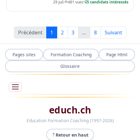
29 juil.
481 vues
5 candidats intéressés
Précédent
1
2
3
…
8
Suivant
Pages sites
Formation Coaching
Page Html
Glossaire
educh.ch
Education Formation Coaching (1997-2026)
Retour en haut