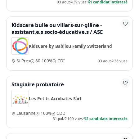
03 aout
39 vues
1 candidat intéressé
Kidscare bulle ou villars-sur-glâne -
assistant.e.s socio-éducative.s / ASE
KidsCare by Babilou Family Switzerland
St-Prex
80-100%
CDI
03 aout
36 vues
Stagiaire probatoire
Les Petits Acrobates Sàrl
Lausanne
100%
CDD
31 juil.
109 vues
2 candidats intéressés