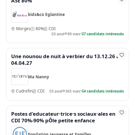
ASE 80%
kids&co Eglantine
Morges
80%
CDI
03 aout
99 vues
7 candidats intéressés
Une nounou de nuit à verbier du 13.12.26 au
04.04.27
Ma Nanny
Cudrefin
CDI
03 aout
365 vues
4 candidats intéressés
Postes d'educateur·trice·s sociaux·ales en
CDI 70%-90% pÔle petite enfance
Fondation Jeunesse et Familles