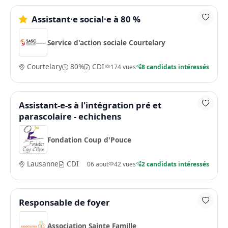
Assistant·e social·e à 80 %
Service d'action sociale Courtelary
Courtelary
80%
CDI
174 vues
8 candidats intéressés
Assistant-e-s à l'intégration pré et
parascolaire - echichens
Fondation Coup d'Pouce
Lausanne
CDI
06 aout
42 vues
2 candidats intéressés
Responsable de foyer
Association Sainte Famille