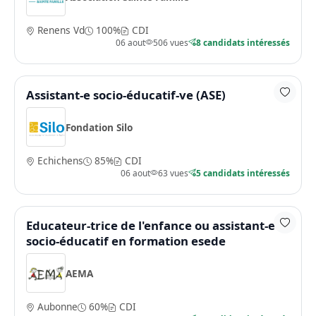
Renens Vd
100%
CDI
06 aout
506 vues
8 candidats intéressés
Assistant-e socio-éducatif-ve (ASE)
Fondation Silo
Echichens
85%
CDI
06 aout
63 vues
5 candidats intéressés
Educateur-trice de l'enfance ou assistant-e
socio-éducatif en formation esede
AEMA
Aubonne
60%
CDI