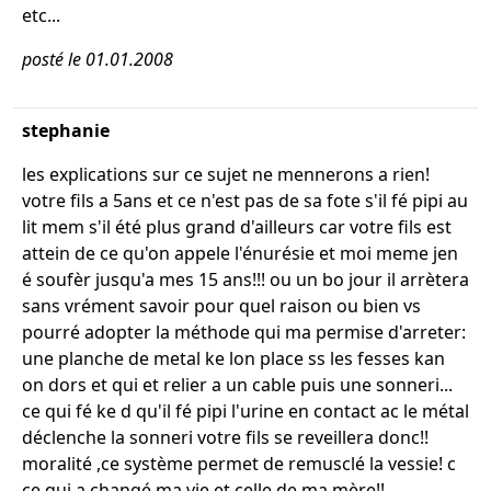
etc...
posté le 01.01.2008
stephanie
les explications sur ce sujet ne mennerons a rien!
votre fils a 5ans et ce n'est pas de sa fote s'il fé pipi au
lit mem s'il été plus grand d'ailleurs car votre fils est
attein de ce qu'on appele l'énurésie et moi meme jen
é soufèr jusqu'a mes 15 ans!!! ou un bo jour il arrètera
sans vrément savoir pour quel raison ou bien vs
pourré adopter la méthode qui ma permise d'arreter:
une planche de metal ke lon place ss les fesses kan
on dors et qui et relier a un cable puis une sonneri...
ce qui fé ke d qu'il fé pipi l'urine en contact ac le métal
déclenche la sonneri votre fils se reveillera donc!!
moralité ,ce système permet de remusclé la vessie! c
ce qui a changé ma vie et celle de ma mère!!