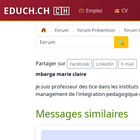
EDUCH.CH
🇨🇭
Emploi
CV
Forum
forum Prévention
forum 
Accueil
🔍
Partager sur
Facebook
LinkedIn
E-mail
mbarga marie claire
je suis professeur des tice dans les instit
management de l'integration pedagogique de
Messages similaires