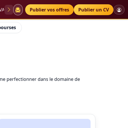
VAE
Diplômes
Publier vos offres
Petites annonces
Publier un CV
bourses
e me perfectionner dans le domaine de