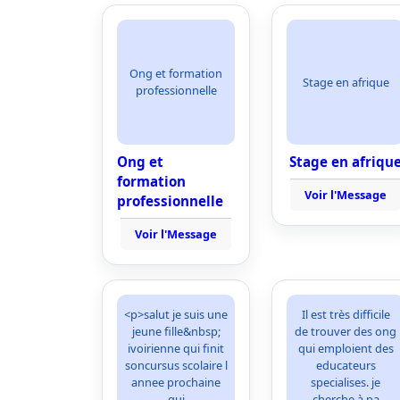
Ong et formation
Stage en afrique
professionnelle
Ong et
Stage en afriqu
formation
Voir l'Message
professionnelle
Voir l'Message
<p>salut je suis une
Il est très difficile
jeune fille&nbsp;
de trouver des ong
ivoirienne qui finit
qui emploient des
soncursus scolaire l
educateurs
annee prochaine
specialises. je
qui
cherche à pa