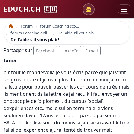
EDUCH.CH
🇨🇭
Forum
forum Coaching scolaire
Accueil
forum Coaching online formation professionelle emploi education
De l'aide s'il vous plait!
De l'aide s'il vous plait!
Partager sur
Facebook
LinkedIn
E-mail
tania
bjr tout le monde!voila je vous écris parce que jai vrmt
un gros doute et je nsui plus du tt sure de moi jai recu
la lettre pour pouvoir passer les concours dentrée mais
ils mentionent ds la lettre ke jai recu kil fau envoyer un
photocopie de 'diplomes' , du cursus 'social'
dexpériences etc...ms je sui en terminale je viens
seulmen davoir 17ans je nai donc pa spu passer mon
BAFA...ou koi kse soi....du moins si jaurai su avant kil me
fallai de lexpérience ajurai tenté de trouver mais