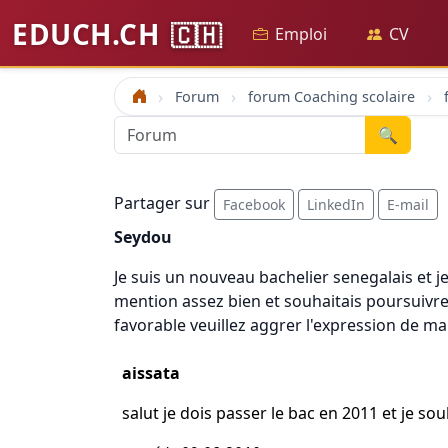
EDUCH.CH
🇨🇭
Emploi
CV
Forum
forum Coaching scolaire
Accueil
🔍
Partager sur
Facebook
LinkedIn
E-mail
Seydou
Je suis un nouveau bachelier senegalais et j
mention assez bien et souhaitais poursuivre
favorable veuillez aggrer l'expression de m
aissata
salut je dois passer le bac en 2011 et je so