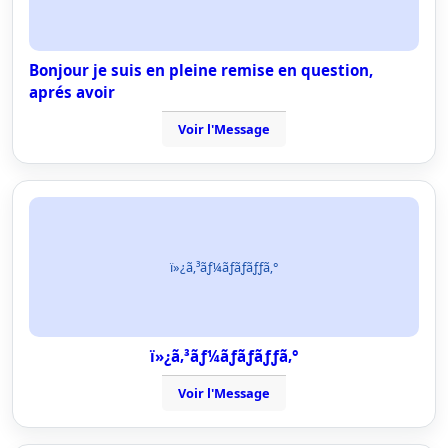
Bonjour je suis en pleine remise en question,
aprés avoir
Voir l'Message
ï»¿ã‚³ãƒ¼ãƒãƒãƒƒã‚°
ï»¿ã‚³ãƒ¼ãƒãƒãƒƒã‚°
Voir l'Message