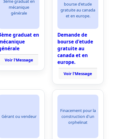
3ème graduat en
bourse d'etude
mécanique
gratuite au canada
générale
et en europe.
3ème graduat en
Demande de
mécanique
bourse d'etude
générale
gratuite au
canada et en
Voir l'Message
europe.
Voir l'Message
Finacement pour la
Gérant ou vendeur
construction d'un
orphelinat