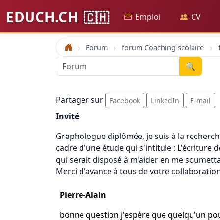
EDUCH.CH
🇨🇭
Emploi
CV
Forum
forum Coaching scolaire
Accueil
🔍
Partager sur
Facebook
LinkedIn
E-mail
Invité
Graphologue diplômée, je suis à la recherche 
cadre d'une étude qui s'intitule : L'écriture
qui serait disposé à m'aider en me soumett
Merci d'avance à tous de votre collaboratio
Pierre-Alain
bonne question j'espère que quelqu'un p