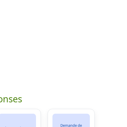
onses
Demande de