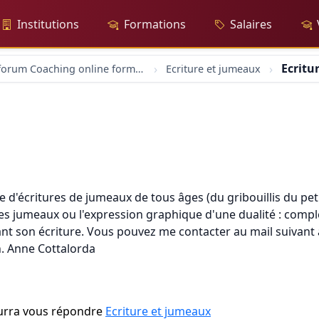
Institutions
Formations
Salaires
Ecritu
forum Coaching online formation professionelle emploi education
Ecriture et jumeaux
d'écritures de jumeaux de tous âges (du gribouillis du petit 
 des jumeaux ou l'expression graphique d'une dualité : complé
ant son écriture. Vous pouvez me contacter au mail suivan
n. Anne Cottalorda
ourra vous répondre
Ecriture et jumeaux