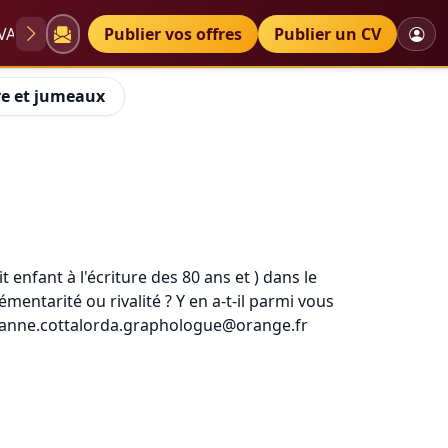
VAE
Diplômes
Publier vos offres
Petites annonces
Publier un CV
re et jumeaux
enfant à l'écriture des 80 ans et ) dans le
mentarité ou rivalité ? Y en a-t-il parmi vous
t anne.cottalorda.graphologue@orange.fr