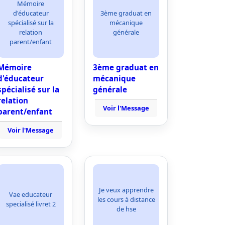
Mémoire
d'éducateur
3ème graduat en
spécialisé sur la
mécanique
relation
générale
parent/enfant
Mémoire
3ème graduat en
d'éducateur
mécanique
spécialisé sur la
générale
relation
Voir l'Message
parent/enfant
Voir l'Message
Je veux apprendre
Vae educateur
les cours à distance
specialisé livret 2
de hse