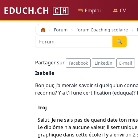
EDUCH.CH
🇨🇭
Emploi
CV
Forum
forum Coaching scolaire
Accueil
🔍
Partager sur
Facebook
LinkedIn
E-mail
Isabelle
Bonjour, j'aimerais savoir si quelqu'un conna
reconnu? Y a t'il une certification (eduqua)?
Troj
Salut, Je ne sais pas de quand date ton me
Le diplôme n'a aucune valeur, il sert uniqu
graphique dans cette école il y a environ 2