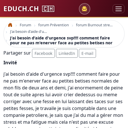
EDUCH.CH
🇨🇭
Forum
forum Prévention
forum Burnout stress et dépression
Accueil
J'ai besoin d'aide d'urgence svp!!!! comment faire pour ne pas m'enerver face au petites betises nor
J'ai besoin d'aide d'urgence svp!!!! comment faire
pour ne pas m'enerver face au petites betises nor
Partager sur
Facebook
LinkedIn
E-mail
Invité
j'ai besoin d'aide d'urgence svp!!!! comment faire pour
ne pas m'enerver face au petites betises normales de
mon fils de deux ans et demi, j'ai enormement de peine
tout de suite apres lui avoir crier dedessus ou meme
corriger avec une fesse en lui laissant des taces sur ses
petites fesses, je travaile je suis comptable dans une
companie petroliere, je sais que j'ai du mal a gérer mon
stress et ma fatigue mais cela n'est pas une excuse