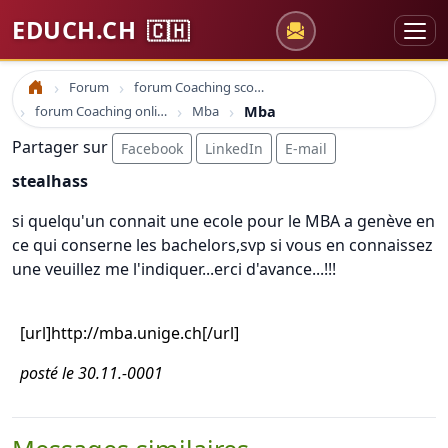
EDUCH.CH
🇨🇭
Forum
forum Coaching scolaire
Accueil
forum Coaching online formation professionelle emploi education
Mba
Mba
Partager sur
Facebook
LinkedIn
E-mail
stealhass
si quelqu'un connait une ecole pour le MBA a genève en
ce qui conserne les bachelors,svp si vous en connaissez
une veuillez me l'indiquer...erci d'avance...!!!
[url]http://mba.unige.ch[/url]
posté le 30.11.-0001