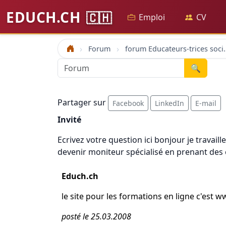
EDUCH.CH
🇨🇭
Emploi
CV
Forum
forum Educateu
Accueil
🔍
Partager sur
Facebook
LinkedIn
E-mail
Invité
Ecrivez votre question ici bonjour je travai
devenir moniteur spécialisé en prenant des
Educh.ch
le site pour les formations en ligne c'est
posté le 25.03.2008