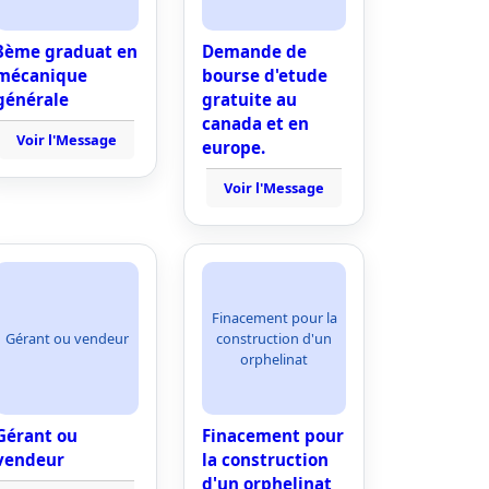
3ème graduat en
Demande de
mécanique
bourse d'etude
générale
gratuite au
canada et en
Voir l'Message
europe.
Voir l'Message
Finacement pour la
Gérant ou vendeur
construction d'un
orphelinat
Gérant ou
Finacement pour
vendeur
la construction
d'un orphelinat