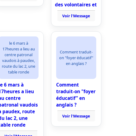
des volontaires et
Voir l'Message
le 6 mars à
17heures a lieu au
Comment traduit-
centre patronal
on "foyer éducatif"
vaudois à paudex,
en anglais ?
route du lac 2, une
table ronde
le 6 mars à
Comment
17heures a lieu
traduit-on "foyer
au centre
éducatif" en
patronal vaudois
anglais ?
à paudex, route
Voir l'Message
du lac 2, une
table ronde