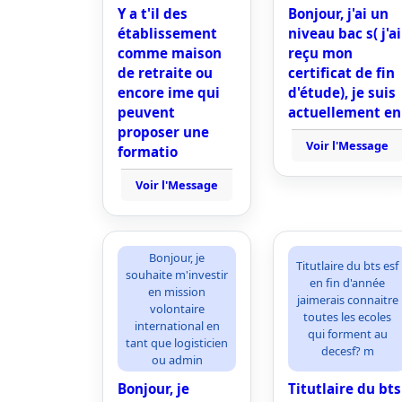
Y a t'il des
Bonjour, j'ai un
établissement
niveau bac s( j'ai
comme maison
reçu mon
de retraite ou
certificat de fin
encore ime qui
d'étude), je suis
peuvent
actuellement en
proposer une
Voir l'Message
formatio
Voir l'Message
Bonjour, je
Titutlaire du bts esf
souhaite m'investir
en fin d'année
en mission
jaimerais connaitre
volontaire
toutes les ecoles
international en
qui forment au
tant que logisticien
decesf? m
ou admin
Bonjour, je
Titutlaire du bts