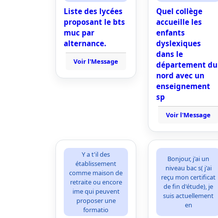
Liste des lycées
Quel collège
proposant le bts
accueille les
muc par
enfants
alternance.
dyslexiques
dans le
Voir l'Message
département du
nord avec un
enseignement
sp
Voir l'Message
Y a t'il des
Bonjour, j'ai un
établissement
niveau bac s( j'ai
comme maison de
reçu mon certificat
retraite ou encore
de fin d'étude), je
ime qui peuvent
suis actuellement
proposer une
en
formatio