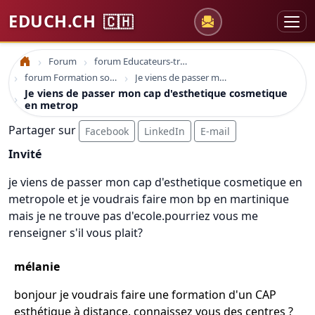
EDUCH.CH
🇨🇭
Forum
forum Educateurs-trices sociaux
Accueil
forum Formation sociale en france
Je viens de passer mon cap d'esthetique cosmetique en metrop
Je viens de passer mon cap d'esthetique cosmetique
en metrop
Partager sur
Facebook
LinkedIn
E-mail
Invité
je viens de passer mon cap d'esthetique cosmetique en
metropole et je voudrais faire mon bp en martinique
mais je ne trouve pas d'ecole.pourriez vous me
renseigner s'il vous plait?
mélanie
bonjour je voudrais faire une formation d'un CAP
esthétique à distance, connaissez vous des centres ?