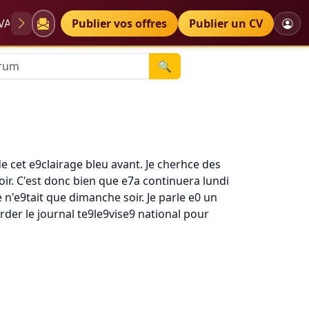
VAE
Diplômes
Publier vos offres
Petites annonces
Publier un CV
🔍
u de cet e9clairage bleu avant. Je cherhce des
oir. C'est donc bien que e7a continuera lundi
ce n'e9tait que dimanche soir. Je parle e0 un
garder le journal te9le9vise9 national pour