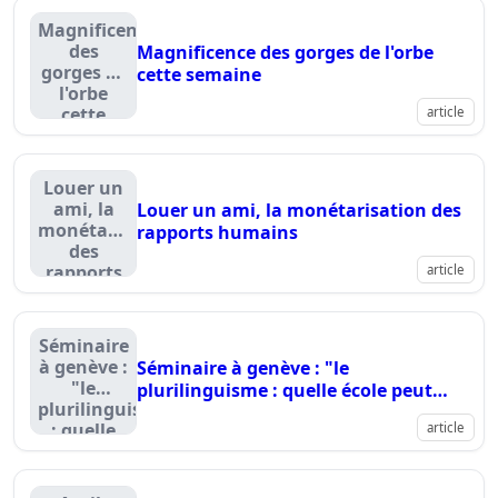
Magnificence
des
Magnificence des gorges de l'orbe
gorges de
cette semaine
l'orbe
cette
article
semaine
Louer un
ami, la
Louer un ami, la monétarisation des
monétarisation
rapports humains
des
rapports
article
humains
Séminaire
à genève :
Séminaire à genève : "le
"le
plurilinguisme : quelle école peut
plurilinguisme
encore en douter?"
: quelle
article
école peut
encore en
douter?"