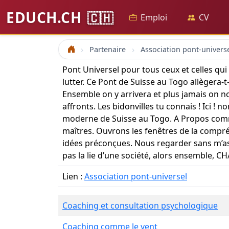
EDUCH.CH
🇨🇭
Emploi
CV
Partenaire
Association pont-univers
Accueil
Pont Universel pour tous ceux et celles qui
lutter. Ce Pont de Suisse au Togo allègera-t
Ensemble on y arrivera et plus jamais on no
affronts. Les bidonvilles tu connais ! Ici ! n
moderne de Suisse au Togo. A Propos comme
maîtres. Ouvrons les fenêtres de la compr
idées préconçues. Nous regarder sans m’as-t
pas la lie d’une société, alors ensemble, 
Lien :
Association pont-universel
Coaching et consultation psychologique
Coaching comme le vent