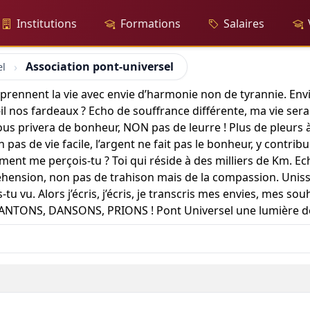
Institutions
Formations
Salaires
Association pont-universel
el
 prennent la vie avec envie d’harmonie non de tyrannie. Envi
-il nos fardeaux ? Echo de souffrance différente, ma vie sera
us privera de bonheur, NON pas de leurre ! Plus de pleurs à
on pas de vie facile, l’argent ne fait pas le bonheur, y contrib
nt me perçois-tu ? Toi qui réside à des milliers de Km. E
éhension, non pas de trahison mais de la compassion. Uniss
u vu. Alors j’écris, j’écris, je transcris mes envies, mes s
CHANTONS, DANSONS, PRIONS ! Pont Universel une lumière de