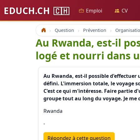
EDUCH.CH
🇨🇭
Emploi
CV
Question
Prévention
Accueil
Au Rwanda, est-il pos
logé et nourri dans u
Au Rwanda, est-il possible d'effectuer 
défini. L'immersion totale, le voyage s
C'est ce qui m'intéresse. Faire partie 
groupe tout au long du voyage. Je me d
Rwanda
-
Répondez à cette question