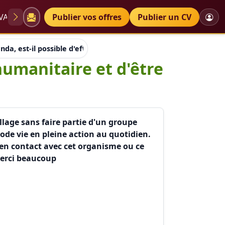
VAE
Diplômes
Publier vos offres
Petites annonces
Publier un CV
da, est-il possible d'effectuer un travail humanitaire et d'être
humanitaire et d'être
llage sans faire partie d'un groupe
mode vie en pleine action au quotidien.
r en contact avec cet organisme ou ce
 merci beaucoup