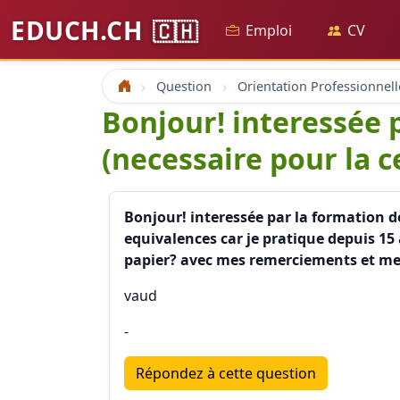
EDUCH.CH
🇨🇭
Emploi
CV
Question
Orientation Professionnell
Accueil
Bonjour! interessée 
(necessaire pour la c
Bonjour! interessée par la formation de
equivalences car je pratique depuis 15 
papier? avec mes remerciements et mes
vaud
-
Répondez à cette question