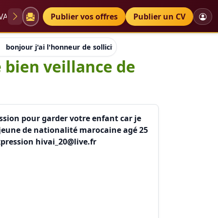
VAE
Diplômes
Publier vos offres
Petites annonces
Publier un CV
bonjour j'ai l'honneur de solliciter de votre houte bien veil
e bien veillance de
ission pour garder votre enfant car je
n jeune de nationalité marocaine agé 25
xpression hivai_20@live.fr