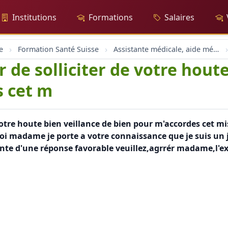
Institutions
Formations
Salaires
e
Formation Santé Suisse
Assistante médicale, aide médicale, aide infirmière en suisse
r de solliciter de votre hout
s cet m
 votre houte bien veillance de bien pour m'accordes cet m
c toi madame je porte a votre connaissance que je suis u
attente d'une réponse favorable veuillez,agrrér madame,l'e