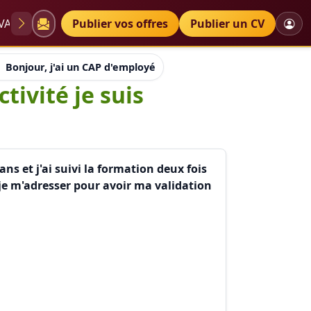
VAE
Diplômes
Publier vos offres
Petites annonces
Publier un CV
Bonjour, j'ai un CAP d'employé technique de collectivité je su
tivité je suis
ns et j'ai suivi la formation deux fois
je m'adresser pour avoir ma validation