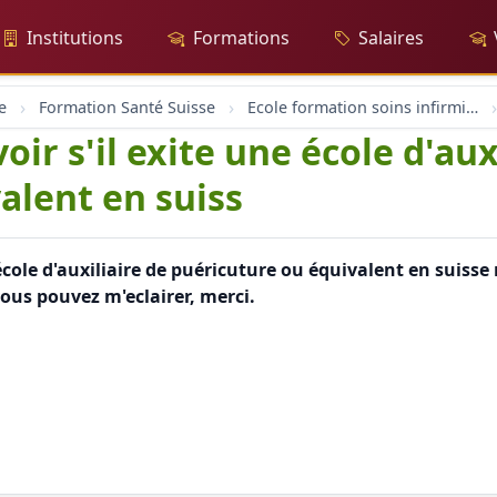
Institutions
Formations
Salaires
e
Formation Santé Suisse
Ecole formation soins infirmier infirmière santé et formation
oir s'il exite une école d'aux
alent en suiss
e école d'auxiliaire de puéricuture ou équivalent en suis
vous pouvez m'eclairer, merci.