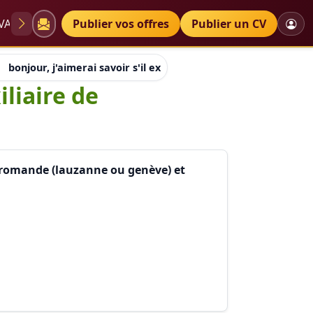
VAE
Diplômes
Publier vos offres
Petites annonces
Publier un CV
bonjour, j'aimerai savoir s'il exite une école d'auxiliaire de 
iliaire de
se romande (lauzanne ou genève) et