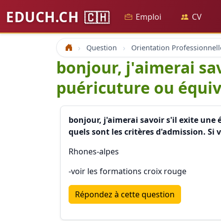
EDUCH.CH
🇨🇭
Emploi
CV
Question
Orientation Professionnell
Accueil
bonjour, j'aimerai sav
puéricuture ou équiv
bonjour, j'aimerai savoir s'il exite un
quels sont les critères d'admission. Si 
Rhones-alpes
-voir les formations croix rouge
Répondez à cette question