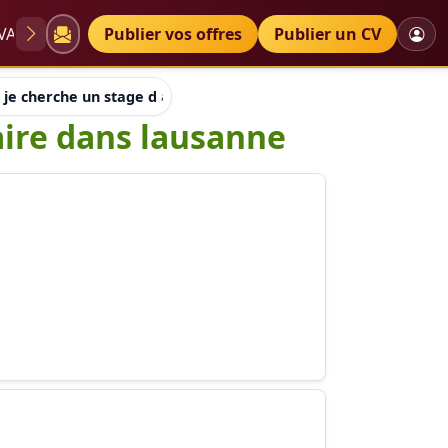
VAE
Diplômes
Publier vos offres
Petites annonces
Publier un CV
 je cherche un stage d assistante vétérinaire dans lausanne
aire dans lausanne