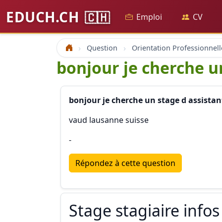
EDUCH.CH
🇨🇭
Emploi
CV
Question
Orientation Professionnell
Accueil
bonjour je cherche u
bonjour je cherche un stage d assista
vaud lausanne suisse
-
Répondez à cette question
Stage stagiaire infos