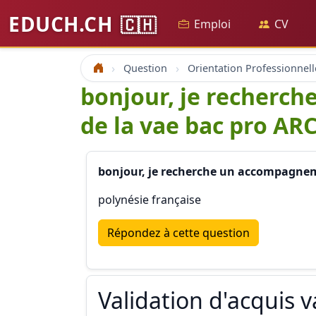
EDUCH.CH
🇨🇭
Emploi
CV
Question
Orientation Professionnell
Accueil
bonjour, je recherch
de la vae bac pro AR
bonjour, je recherche un accompagnemen
polynésie française
Répondez à cette question
Validation d'acquis 