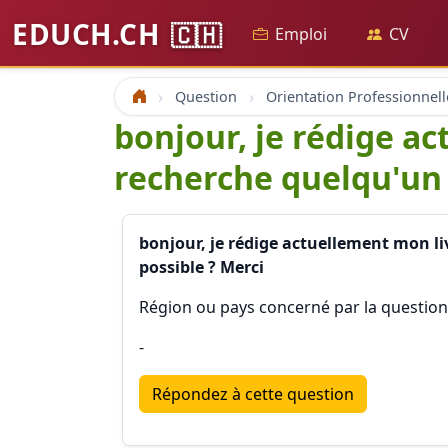
EDUCH.CH
🇨🇭
Emploi
CV
Question
Orientation Professionnell
Accueil
bonjour, je rédige a
recherche quelqu'un 
bonjour, je rédige actuellement mon liv
possible ? Merci
Région ou pays concerné par la question
-
Répondez à cette question