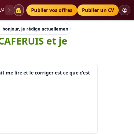
VAE
Diplômes
Publier vos offres
Petites annonces
Publier un CV
bonjour, je rédige actuellement mon livret 2 VAE CAFERUIS et
 CAFERUIS et je
me lire et le corriger est ce que c'est