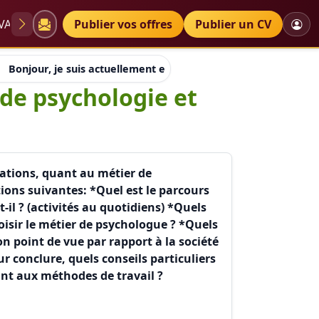
VAE
Diplômes
Publier vos offres
Petites annonces
Publier un CV
Bonjour, je suis actuellement en première année de psycholo
 de psychologie et
mations, quant au métier de
ions suivantes: *Quel est le parcours
il ? (activités au quotidiens) *Quels
oisir le métier de psychologue ? *Quels
on point de vue par rapport à la société
r conclure, quels conseils particuliers
ant aux méthodes de travail ?