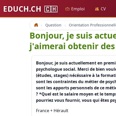
EDUCH.CH
🇨🇭
Emploi
CV
Question
Orientation Professionnell
Accueil
Bonjour, je suis act
j'aimerai obtenir de
Bonjour, je suis actuellement en premi
psychologue social. Merci de bien vou
(études, stages) nécéssaire à la forma
sont les contraintes du métier de psyc
sont les apports personnels de ce métie
? *Quel est le salaire moyen et le temp
pourriez vous fournir, vous qui êtes p
France + Hérault