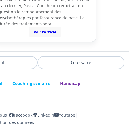
L'an dernier, Pascal Couchepin remettait en
question le remboursement des
psychothérapies par l'assurance de base. La
durée des traitements sera…
Voir l'Article
ml
Glossaire
al
Coaching scolaire
Handicap
|
|
nous
Facebook
Linkedin
Youtube
ction des données